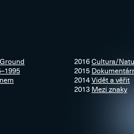
 Ground
2016
Cultura/Natu
5–1995
2015
Dokumentární
lnem
2014
Vidět a věřit
2013
Mezi znaky