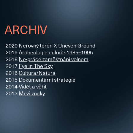
ARCHIV
2020
Nerovný terén X Uneven Ground
2019
Archeologie euforie 1985–1995
2018
Ne-práce zaměstnání volnem
2017
Eye in The Sky
2016
Cultura/Natura
2015
Dokumentární strategie
2014
Vidět a věřit
2013
Mezi znaky