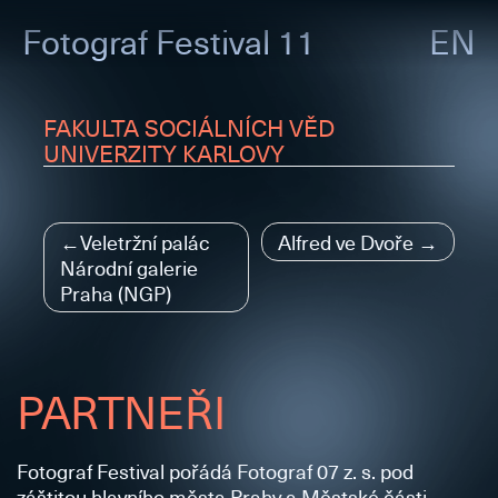
Fotograf
Festival 11
EN
FAKULTA SOCIÁLNÍCH VĚD
UNIVERZITY KARLOVY
Navigace
Veletržní palác
Alfred ve Dvoře
Národní galerie
pro
Praha (NGP)
příspěvek
PARTNEŘI
Fotograf Festival pořádá Fotograf 07 z. s. pod
záštitou hlavního města Prahy a Městské části