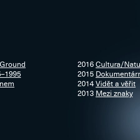
 Ground
2016
Cultura/Natu
5–1995
2015
Dokumentární
lnem
2014
Vidět a věřit
2013
Mezi znaky