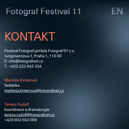
Fotograf
Festival 11
EN
KONTAKT
Festival Fotograf pořádá Fotograf 07 z.s.
Jungmannova 7, Praha 1, 110 00
E:
info@​fotografnet.cz
T.: +420 222 942 334
Markéta Kinterová
ředitelka
marketa.kinterova@​fotografnet.cz
​Tereza Rudolf
koordinace a dramaturgie
tereza.rudolf@​fotografnet.
cz
+420 603 563 009