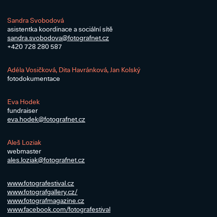
Sandra Svobodová
asistentka koordinace a sociální sítě
sandra.svobodova@​fotografnet.cz
+420 728 280 587
Adéla Vosičková, Dita Havránková, Jan Kolský
fotodokumentace
Eva Hodek
fundraiser
eva.hodek@​fotografnet.cz
Aleš Loziak
webmaster
ales.loziak@​fotografnet.cz
www.fotografestival.cz
www.fotografgallery.cz/
www.fotografmagazine.cz
www.facebook.com/fotografestival