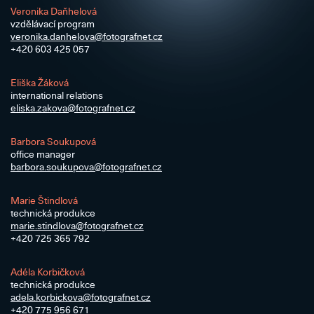
Veronika Daňhelová
vzdělávací program
veronika.danhelova@​fotografnet.cz
+420 603 425 057
Eliška Žáková
international relations
eliska.zakova@​fotografnet.cz
Barbora Soukupová
office manager
barbora.soukupova@​fotografnet.cz
Marie Štindlová
technická produkce
marie.stindlova@​fotografnet.cz
+420 725 365 792
Adéla Korbičková
technická produkce
adela.korbickova@​fotografnet.cz
+420 775 956 671