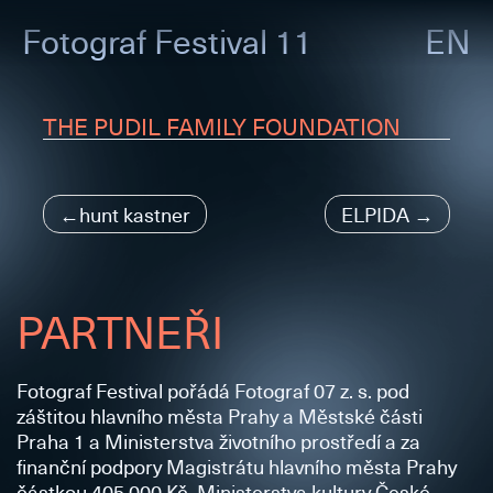
Fotograf
Festival 11
EN
THE PUDIL FAMILY FOUNDATION
Navigace
hunt kastner
ELPIDA
pro
příspěvek
PARTNEŘI
Fotograf Festival pořádá Fotograf 07 z. s. pod
záštitou hlavního města Prahy a Městské části
Praha 1 a Ministerstva životního prostředí a za
finanční podpory Magistrátu hlavního města Prahy
částkou 405 000 Kč, Ministerstva kultury České