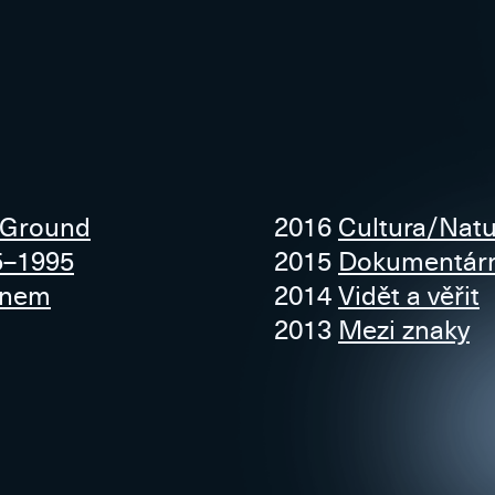
 Ground
2016
Cultura/Natu
5–1995
2015
Dokumentární
lnem
2014
Vidět a věřit
2013
Mezi znaky