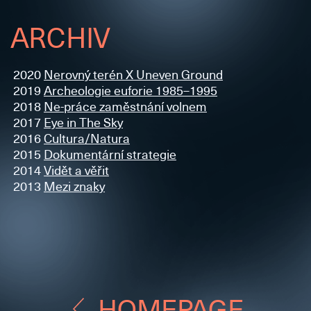
ARCHIV
2020
Nerovný terén X Uneven Ground
2019
Archeologie euforie 1985–1995
2018
Ne-práce zaměstnání volnem
2017
Eye in The Sky
2016
Cultura/Natura
2015
Dokumentární strategie
2014
Vidět a věřit
2013
Mezi znaky
HOMEPAGE