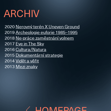
ARCHIV
2020
Nerovný terén X Uneven Ground
2019
Archeologie euforie 1985–1995
2018
Ne-práce zaměstnání volnem
2017
Eye in The Sky
2016
Cultura/Natura
2015
Dokumentární strategie
2014
Vidět a věřit
2013
Mezi znaky
HOMEPAGE