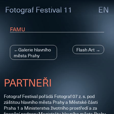
Fotograf
Festival 11
EN
FAMU
Navigace
Galerie hlavního
Flash Art
města Prahy
pro
příspěvek
PARTNEŘI
Fotograf Festival pořádá Fotograf 07 z. s. pod
záštitou hlavního města Prahy a Městské části
Praha 1 a Ministerstva životního prostředí a za
finanční podpory Magistrátu hlavního města Prahy