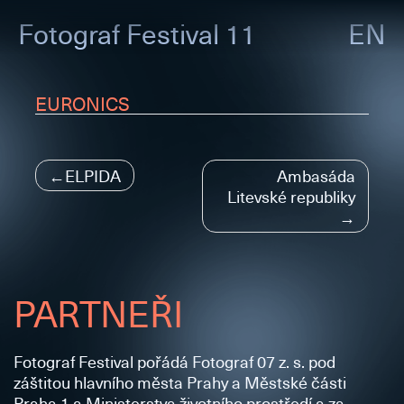
Fotograf
Festival 11
EN
EURONICS
Navigace
ELPIDA
Ambasáda
Litevské republiky
pro
příspěvek
PARTNEŘI
Fotograf Festival pořádá Fotograf 07 z. s. pod
záštitou hlavního města Prahy a Městské části
Praha 1 a Ministerstva životního prostředí a za