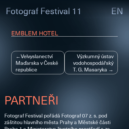
Fotograf
Festival 11
EN
EMBLEM HOTEL
Navigace
Velvyslanectví
Výzkumný ústav
Maďarska v České
vodohospodářský
pro
republice
T. G. Masaryka
příspěvek
PARTNEŘI
Fotograf Festival pořádá Fotograf 07 z. s. pod
záštitou hlavního města Prahy a Městské části
Praha 1 a Ministerstva životního prostředí a za