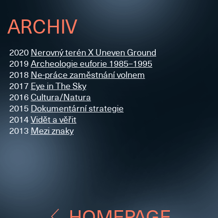
ARCHIV
2020
Nerovný terén X Uneven Ground
2019
Archeologie euforie 1985–1995
2018
Ne-práce zaměstnání volnem
2017
Eye in The Sky
2016
Cultura/Natura
2015
Dokumentární strategie
2014
Vidět a věřit
2013
Mezi znaky
HOMEPAGE