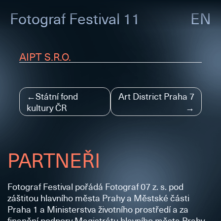
Fotograf
Festival 11
EN
AIPT S.R.O.
Navigace
Státní fond
Art District Praha 7
kultury ČR
pro
příspěvek
PARTNEŘI
Fotograf Festival pořádá Fotograf 07 z. s. pod
záštitou hlavního města Prahy a Městské části
Praha 1 a Ministerstva životního prostředí a za
finanční podpory Magistrátu hlavního města Prahy