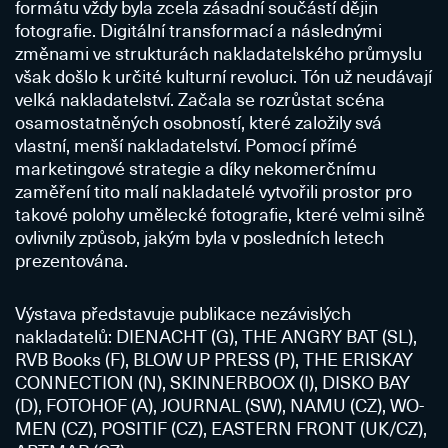
formátu vždy byla zcela zásadní součástí dějin
fotografie. Digitální transformací a následnými
změnami ve strukturách nakladatelského průmyslu
však došlo k určité kulturní revoluci. Tón už neudávají
velká nakladatelství. Začala se rozrůstat scéna
osamostatněných osobností, které založily svá
vlastní, menší nakladatelství. Pomocí přímé
marketingové strategie a díky nekomerčnímu
zaměření tito malí nakladatelé vytvořili prostor pro
takové polohy umělecké fotografie, které velmi silně
ovlivnily způsob, jakým byla v posledních letech
prezentována.
Výstava představuje publikace nezávislých
nakladatelů: DIENACHT (G), THE ANGRY BAT (SL),
RVB Books (F), BLOW UP PRESS (P), THE ERISKAY
CONNECTION (N), SKINNERBOOX (I), DISKO BAY
(D), FOTOHOF (A), JOURNAL (SW), NAMU (CZ), WO-
MEN (CZ), POSITIF (CZ), EASTERN FRONT (UK/CZ),