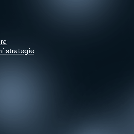
ra
 strategie
E