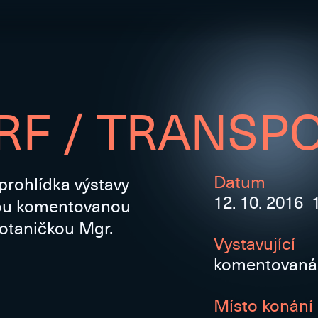
F / TRANSPO
Datum
rohlídka výstavy
12. 10. 2016 
nou komentovanou
botaničkou Mgr.
Vystavující
komentovaná 
Místo konání