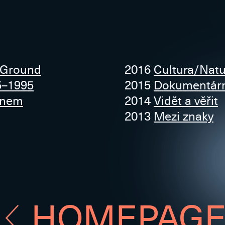
 Ground
2016
Cultura/Natu
5–1995
2015
Dokumentární
lnem
2014
Vidět a věřit
2013
Mezi znaky
HOMEPAG