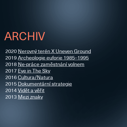
ARCHIV
2020
Nerovný terén X Uneven Ground
2019
Archeologie euforie 1985–1995
2018
Ne-práce zaměstnání volnem
2017
Eye in The Sky
2016
Cultura/Natura
2015
Dokumentární strategie
2014
Vidět a věřit
2013
Mezi znaky