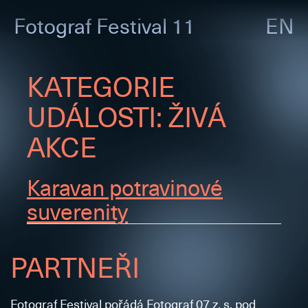
Fotograf
Festival 11
EN
KATEGORIE
UDÁLOSTI:
ŽIVÁ
AKCE
Karavan potravinové
suverenity
PARTNEŘI
Fotograf Festival pořádá Fotograf 07 z. s. pod