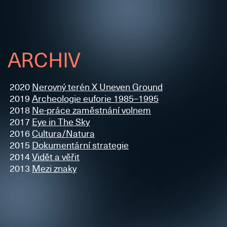
ARCHIV
2020
Nerovný terén X Uneven Ground
2019
Archeologie euforie 1985–1995
2018
Ne-práce zaměstnání volnem
2017
Eye in The Sky
2016
Cultura/Natura
2015
Dokumentární strategie
2014
Vidět a věřit
2013
Mezi znaky