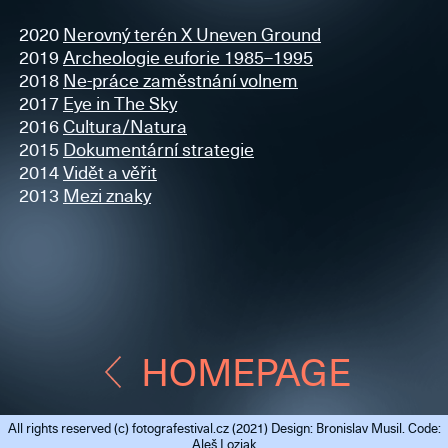
2020
Nerovný terén X Uneven Ground
2019
Archeologie euforie 1985–1995
2018
Ne-práce zaměstnání volnem
2017
Eye in The Sky
2016
Cultura/Natura
2015
Dokumentární strategie
2014
Vidět a věřit
2013
Mezi znaky
HOMEPAGE
All rights reserved (c)
fotografestival.cz
(2021) Design: Bronislav Musil. Code:
Aleš Loziak