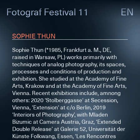
Fotograf
Festival 11
EN
SOPHIE THUN
Sophie Thun (*1985, Frankfurt a. M., DE,
raised in Warsaw, PL) works primarily with
techniques of analog photography, its spaces,
processes and conditions of production and
exhibition. She studied at the Academy of Fine
Arts, Krakow and at the Academy of Fine Arts,
Vienna. Recent exhibitions include, amnong
others: 2020 ‘Stolberggasse‘ at Secession,
Vienna, ‘Extension‘ at c/o Berlin, 2019
‘Interiors of Photography’, with Mladen
Bizumic at Camera Austria, Graz, ‘Extended
Double Release’ at Galerie 52, Universität der
Künste Folkwang, Essen, ‘Les Rencontres