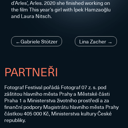
d’Arles’, Arles. 2020 she finished working on
the film This year’s girl with İpek Hamzaoğlu
and Laura Nitsch.
Navigace
Gabriele Stötzer
Lina Zacher
pro
příspěvek
PARTNEŘI
Fotograf Festival pořádá Fotograf 07 z. s. pod
záštitou hlavního města Prahy a Městské části
Praha 1 a Ministerstva životního prostředí a za
finanční podpory Magistrátu hlavního města Prahy
částkou 405 000 Kč, Ministerstva kultury České
republiky.