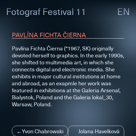
Fotograf
Festival 11
EN
PAVLÍNA FICHTA ČIERNA
Pavlína Fichta Čierna (*1967, SK) originally
devoted herself to graphics. In the early 1990s,
she shifted to multimedia art, in which she
connects digital and electronic media. She
exhibits in major cultural institutions at home
and abroad, as an exapmle her work was
featured in exhibitions at the Galeria Arsenal,
Bialystok, Poland and the Galeria lokal_30,
Warsaw, Poland.
Navigace
Yvon Chabrowski
Jolana Havelková