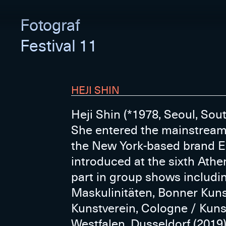
Fotograf
Festival 11
HEJI SHIN
Heji Shin (*1978, Seoul, Sou
She entered the mainstream 
the New York-based brand Ec
introduced at the sixth Athe
part in group shows includi
Maskulinitäten, Bonner Kuns
Kunstverein, Cologne / Kuns
Westfalen, Dusseldorf (2019)