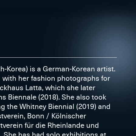
th-Korea) is a German-Korean artist.
with her fashion photographs for
khaus Latta, which she later
ns Biennale (2018). She also took
ng the Whitney Biennial (2019) and
tverein, Bonn / Kölnischer
tverein für die Rheinlande und
. She has had solo exhibitions at