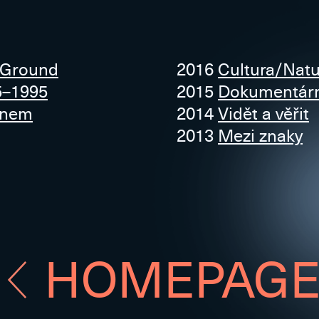
 Ground
2016
Cultura/Natu
5–1995
2015
Dokumentární
lnem
2014
Vidět a věřit
2013
Mezi znaky
HOMEPAG