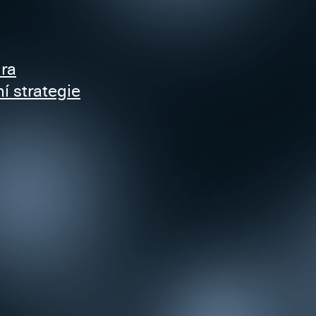
ra
 strategie
E