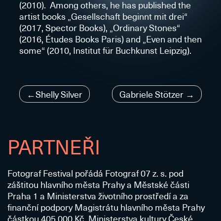
(2010). Among others, he has published the
artist books „Gesellschaft beginnt mit drei“
(2017, Spector Books), „Ordinary Stones“
(2016, Études Books Paris) and „Even and then
some“ (2010, Institut für Buchkunst Leipzig).
Navigace
Shelly Silver
Gabriele Stötzer
pro
příspěvek
PARTNEŘI
Fotograf Festival pořádá Fotograf 07 z. s. pod
záštitou hlavního města Prahy a Městské části
Praha 1 a Ministerstva životního prostředí a za
finanční podpory Magistrátu hlavního města Prahy
částkou 405 000 Kč, Ministerstva kultury České