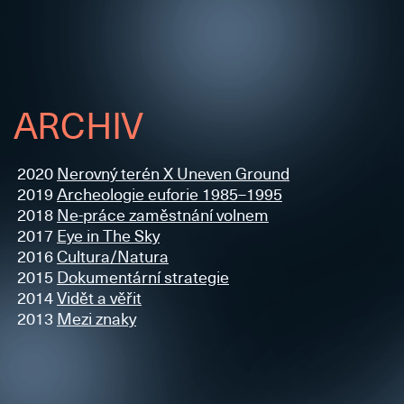
ARCHIV
2020
Nerovný terén X Uneven Ground
2019
Archeologie euforie 1985–1995
2018
Ne-práce zaměstnání volnem
2017
Eye in The Sky
2016
Cultura/Natura
2015
Dokumentární strategie
2014
Vidět a věřit
2013
Mezi znaky