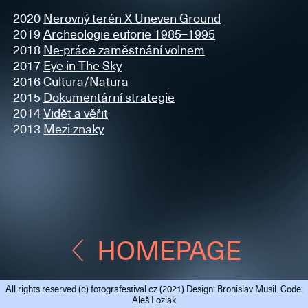
2020
Nerovný terén X Uneven Ground
2019
Archeologie euforie 1985–1995
2018
Ne-práce zaměstnání volnem
2017
Eye in The Sky
2016
Cultura/Natura
2015
Dokumentární strategie
2014
Vidět a věřit
2013
Mezi znaky
HOMEPAGE
All rights reserved (c)
fotografestival.cz
(2021) Design: Bronislav Musil. Code:
Aleš Loziak