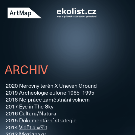
ARCHIV
2020
Nerovný terén X Uneven Ground
2019
Archeologie euforie 1985–1995
2018
Ne-práce zaměstnání volnem
2017
Eye in The Sky
2016
Cultura/Natura
2015
Dokumentární strategie
2014
Vidět a věřit
2013
Mezi znaky