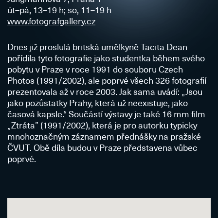
út–pá, 13–19 h; so, 11–19 h
www.fotografgallery.cz
Dnes již proslulá britská umělkyně Tacita Dean
pořídila tyto fotografie jako studentka během svého
pobytu v Praze v roce 1991 do souboru Czech
Photos (1991/2002), ale poprvé všech 326 fotografií
prezentovala až v roce 2003. Jak sama uvádí: „Jsou
jako pozůstatky Prahy, která už neexistuje, jako
časová kapsle.“ Součástí výstavy je také 16 mm film
„Ztráta” (1991/2002), která je pro autorku typicky
mnohoznačným záznamem přednášky na pražské
ČVUT. Obě díla budou v Praze představena vůbec
poprvé.