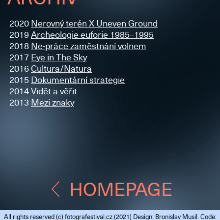
2020
Nerovný terén X Uneven Ground
2019
Archeologie euforie 1985–1995
2018
Ne-práce zaměstnání volnem
2017
Eye in The Sky
2016
Cultura/Natura
2015
Dokumentární strategie
2014
Vidět a věřit
2013
Mezi znaky
HOMEPAGE
All rights reserved (c)
fotografestival.cz
(2021) Design: Bronislav Musil. Code: