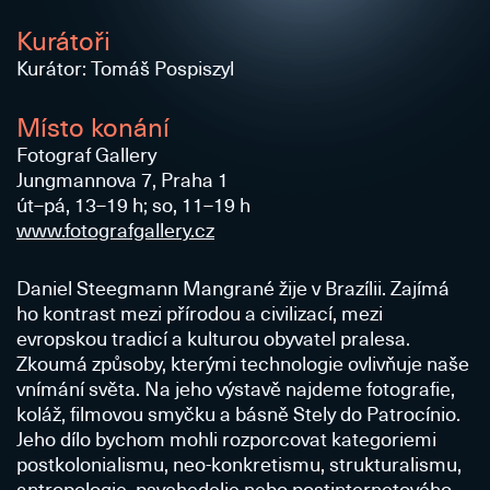
Kurátoři
Kurátor: Tomáš Pospiszyl
Místo konání
Fotograf Gallery
Jungmannova 7, Praha 1
út–pá, 13–19 h; so, 11–19 h
www.fotografgallery.cz
Daniel Steegmann Mangrané žije v Brazílii. Zajímá
ho kontrast mezi přírodou a civilizací, mezi
evropskou tradicí a kulturou obyvatel pralesa.
Zkoumá způsoby, kterými technologie ovlivňuje naše
vnímání světa. Na jeho výstavě najdeme fotografie,
koláž, filmovou smyčku a básně Stely do Patrocínio.
Jeho dílo bychom mohli rozporcovat kategoriemi
postkolonialismu, neo-konkretismu, strukturalismu,
antropologie, psychedelie nebo postinternetového