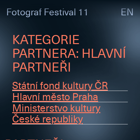
Fotograf
Festival 11
EN
KATEGORIE
PARTNERA:
HLAVNÍ
PARTNEŘI
Státní fond kultury ČR
Hlavní město Praha
Ministerstvo kultury
České republiky