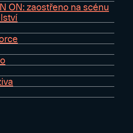
N ON: zaostřeno na scénu
lství
zorce
do
ziva