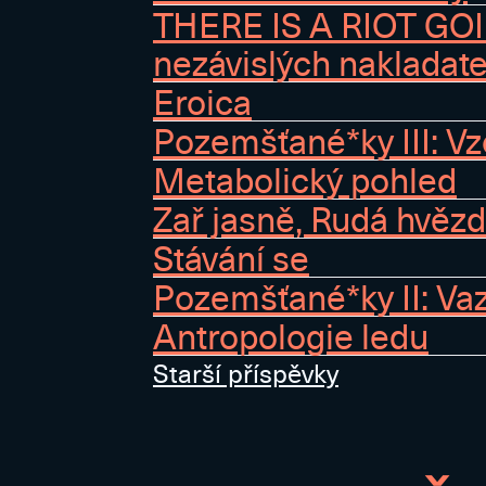
THERE IS A RIOT GOI
nezávislých nakladate
Eroica
Pozemšťané*ky III: V
Metabolický pohled
Zař jasně, Rudá hvěz
Stávání se
Pozemšťané*ky II: Va
Antropologie ledu
Navigace
Starší příspěvky
pro
příspěvky