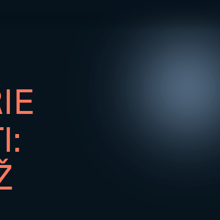
IE
I:
Ž